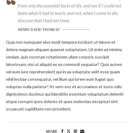
front only the essential facts of life, and see if I could not
learn what it had to teach, and not, when I came to die,
discover that I had not lived.
HENRY DAVID THOREAU
Quia non numquam eius modi tempora incidunt ut labore et
dolore magnam aliquam quaerat voluptatem. Ut enim ad minima
veniam, quis nostrum rcitationem ullam corporis suscipit
laboriosam, nisi ut aliquid ex ea commodi sequatur? Quis autem
vel eum iure reprehenderit qui in ea voluptate velit esse quam
nihil lestiae consequatur, vel illum qui lorem eum fugiat quo
voluptas nulla pariatur? At vero eos et accusamus et iusto odio
dignissimos ducimus qui blanditiis esentium voluptatum deleniti
atque corrupti quos dolores et quas molestias excepturi sint
occaecati cupiditate non provident.
SHARE