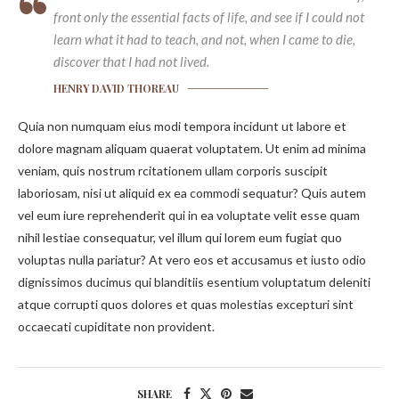
front only the essential facts of life, and see if I could not
learn what it had to teach, and not, when I came to die,
discover that I had not lived.
HENRY DAVID THOREAU
Quia non numquam eius modi tempora incidunt ut labore et
dolore magnam aliquam quaerat voluptatem. Ut enim ad minima
veniam, quis nostrum rcitationem ullam corporis suscipit
laboriosam, nisi ut aliquid ex ea commodi sequatur? Quis autem
vel eum iure reprehenderit qui in ea voluptate velit esse quam
nihil lestiae consequatur, vel illum qui lorem eum fugiat quo
voluptas nulla pariatur? At vero eos et accusamus et iusto odio
dignissimos ducimus qui blanditiis esentium voluptatum deleniti
atque corrupti quos dolores et quas molestias excepturi sint
occaecati cupiditate non provident.
SHARE