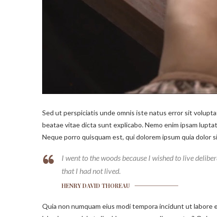
Sed ut perspiciatis unde omnis iste natus error sit volup
beatae vitae dicta sunt explicabo. Nemo enim ipsam luptat
Neque porro quisquam est, qui dolorem ipsum quia dolor sit
I went to the woods because I wished to live deliberat
that I had not lived.
HENRY DAVID THOREAU
Quia non numquam eius modi tempora incidunt ut labore et