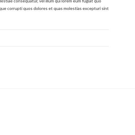
lestiae consequatur, vel illum qui lorem eum fugiat quo
tque corrupti quos dolores et quas molestias excepturi sint