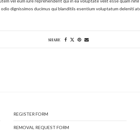
utem vel eum iure reprehenderit qui in ea voluptate velit esse quam nihil 
 odio dignissimos ducimus qui blanditiis esentium voluptatum deleniti a
SHARE
REGISTER FORM
REMOVAL REQUEST FORM