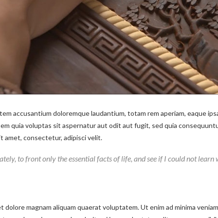
tatem accusantium doloremque laudantium, totam rem aperiam, eaque ipsa q
em quia voluptas sit aspernatur aut odit aut fugit, sed quia consequunt
 amet, consectetur, adipisci velit.
ely, to front only the essential facts of life, and see if I could not lear
 dolore magnam aliquam quaerat voluptatem. Ut enim ad minima veniam, 