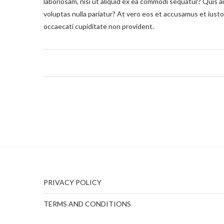
laboriosam, nisi ut aliquid ex ea commodi sequatur? Quis a
voluptas nulla pariatur? At vero eos et accusamus et iusto
occaecati cupiditate non provident.
PRIVACY POLICY
TERMS AND CONDITIONS