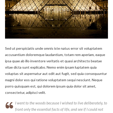
Sed ut perspiciatis unde omnis iste natus error sit voluptatem
accusantium doloremque laudantium, totam rem aperiam, eaque
ipsa quae ab illo inventore veritatis et quasi architecto beatae
vitae dicta sunt explicabo. Nemo enim ipsam luptatem quia
voluptas sit aspernatur aut odit aut fugit, sed quia consequuntur
magni dolor eos qui ratione voluptatem sequi nesciunt. Neque
porro quisquam est, qui dolorem ipsum quia dolor sit amet,
consectetur, adipisci velit.
I went to the woods because I wished to live deliberately, to
front only the essential facts of life, and see if I could not