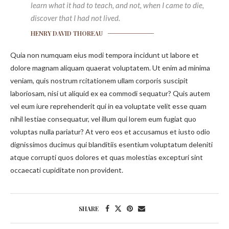
learn what it had to teach, and not, when I came to die,
discover that I had not lived.
HENRY DAVID THOREAU
Quia non numquam eius modi tempora incidunt ut labore et
dolore magnam aliquam quaerat voluptatem. Ut enim ad minima
veniam, quis nostrum rcitationem ullam corporis suscipit
laboriosam, nisi ut aliquid ex ea commodi sequatur? Quis autem
vel eum iure reprehenderit qui in ea voluptate velit esse quam
nihil lestiae consequatur, vel illum qui lorem eum fugiat quo
voluptas nulla pariatur? At vero eos et accusamus et iusto odio
dignissimos ducimus qui blanditiis esentium voluptatum deleniti
atque corrupti quos dolores et quas molestias excepturi sint
occaecati cupiditate non provident.
SHARE